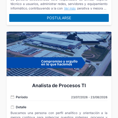
técnico a usuarios, administrar redes, servidores y equipamiento
informático, contribuyendo a la continuidad operativa y mejora de
Ver más
la infraestructura tecnológica de la organización. Postulate y
forma parte de una empresa líder de la industria automotriz, donde
POSTULARSE
la tecnología, la innovación y la mejora continua son clave para
impulsar nuestros desafíos de negocio.
Analista de Procesos TI
Período
23/07/2026 - 23/08/2026
Detalle
Buscamos una persona con perfil analítico y orientación a la
mejora continua para potenciar nuestros sistemas, procesos y