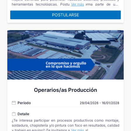
herramientas tecnológicas. Postulate y forma parte de una
Ver más
empresa líder de la industria automotriz, donde la innovación, la
eficiencia y el trabajo colaborativo impulsan nuestro crecimiento.
POSTULARSE
Operarios/as Producción
Período
29/04/2026 - 16/01/2028
Detalle
¿Te interesa participar en procesos productivos como montaje,
soldadura, chapistería y/o pintura con foco en resultados, calidad
y trabajo en equipo? ¡Te invitamos a postularte!
Ver más